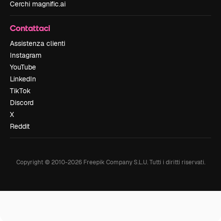
Cerchi magnific.ai
Contattaci
Assistenza clienti
Instagram
YouTube
LinkedIn
TikTok
Discord
X
Reddit
Copyright © 2010-
2026
Freepik Company S.L.U.
Tutti i diritti riservati
.