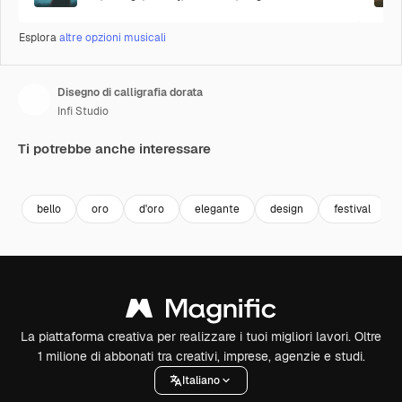
Esplora
altre opzioni musicali
Disegno di calligrafia dorata
Infi Studio
Ti potrebbe anche interessare
Premium
Premium
Premium
Premium
bello
oro
d'oro
elegante
design
festival
La piattaforma creativa per realizzare i tuoi migliori lavori. Oltre
1 milione di abbonati tra creativi, imprese, agenzie e studi.
Italiano