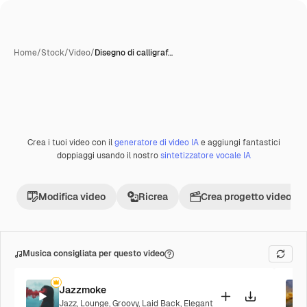
Home
/
Stock
/
Video
/
Disegno di calligraf…
Crea i tuoi video con il
generatore di video IA
e aggiungi fantastici
Premium
doppiaggi usando il nostro
sintetizzatore vocale IA
Modifica video
Ricrea
Crea progetto video
Musica consigliata per questo video
Jazzmoke
Jazz
,
Lounge
,
Groovy
,
Laid Back
,
Elegant