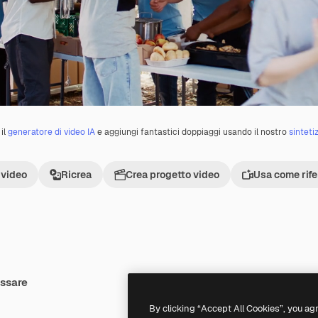
il
generatore di video IA
e aggiungi fantastici doppiaggi usando il nostro
sinteti
 video
Ricrea
Crea progetto video
Usa come rif
essare
Premium
Premium
By clicking “Accept All Cookies”, you ag