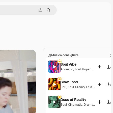
Cerca per immagine
Ricerca
Musica consigliata
Soul Vibe
Acoustic
,
Soul
,
Hopeful
,
Sentimental
Slow Food
RnB
,
Soul
,
Groovy
,
Laid Back
,
Hopeful
Dose of Reality
Soul
,
Cinematic
,
Dramatic
,
Laid Back