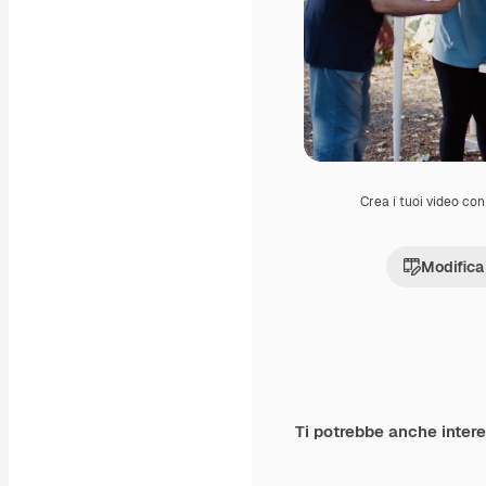
Crea i tuoi video con 
Modifica
Ti potrebbe anche inter
Premium
Premium