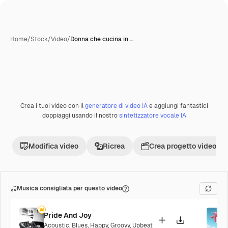
Home
/
Stock
/
Video
/
Donna che cucina in …
Crea i tuoi video con il
generatore di video IA
e aggiungi fantastici
Premium
doppiaggi usando il nostro
sintetizzatore vocale IA
Modifica video
Ricrea
Crea progetto video
Musica consigliata per questo video
Pride And Joy
Acoustic
,
Blues
,
Happy
,
Groovy
,
Upbeat