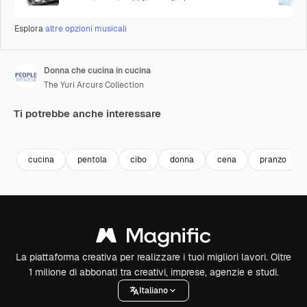
Esplora
altre opzioni musicali
Donna che cucina in cucina
The Yuri Arcurs Collection
Ti potrebbe anche interessare
Premium
Premium
Premium
Premium
cucina
pentola
cibo
donna
cena
pranzo
La piattaforma creativa per realizzare i tuoi migliori lavori. Oltre
1 milione di abbonati tra creativi, imprese, agenzie e studi.
Italiano