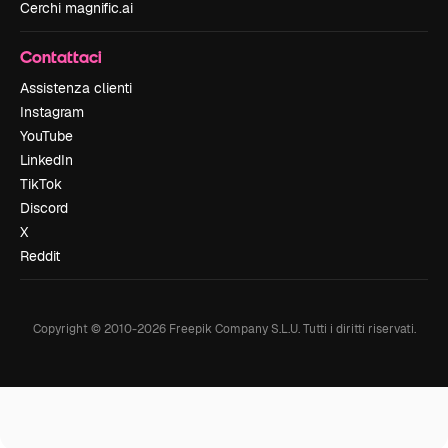
Cerchi magnific.ai
Contattaci
Assistenza clienti
Instagram
YouTube
LinkedIn
TikTok
Discord
X
Reddit
Copyright © 2010-
2026
Freepik Company S.L.U.
Tutti i diritti riservati
.