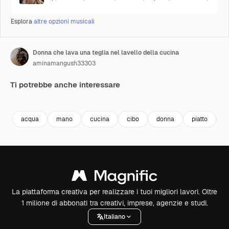
Esplora
altre opzioni musicali
Donna che lava una teglia nel lavello della cucina
aminamangush33303
Ti potrebbe anche interessare
Premium
Premium
Premium
Premium
acqua
mano
cucina
cibo
donna
piatto
f
La piattaforma creativa per realizzare i tuoi migliori lavori. Oltre
1 milione di abbonati tra creativi, imprese, agenzie e studi.
Italiano