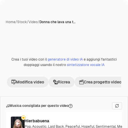
Home
/
Stock
/
Video
/
Donna che lava una t…
Crea i tuoi video con il
generatore di video IA
e aggiungi fantastici
Premium
doppiaggi usando il nostro
sintetizzatore vocale IA
Modifica video
Ricrea
Crea progetto video
Musica consigliata per questo video
Hierbabuena
Pop
,
Acoustic
,
Laid Back
,
Peaceful
,
Hopeful
,
Sentimental
,
Melanc