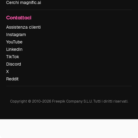
Cerchi magnific.ai
Contattaci
Assistenza clienti
Instagram
YouTube
LinkedIn
TikTok
Discord
X
Reddit
Copyright © 2010-
2026
Freepik Company S.L.U.
Tutti i diritti riservati
.