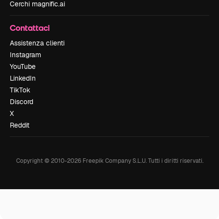
Cerchi magnific.ai
Contattaci
Assistenza clienti
Instagram
YouTube
LinkedIn
TikTok
Discord
X
Reddit
Copyright © 2010-
2026
Freepik Company S.L.U.
Tutti i diritti riservati
.