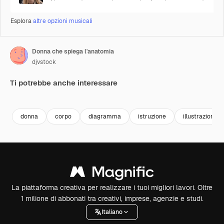
Esplora
altre opzioni musicali
Donna che spiega l'anatomia
djvstock
Ti potrebbe anche interessare
Premium
Premium
Premium
Premium
donna
corpo
diagramma
istruzione
illustrazione
La piattaforma creativa per realizzare i tuoi migliori lavori. Oltre
1 milione di abbonati tra creativi, imprese, agenzie e studi.
Italiano