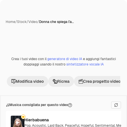
Home
/
Stock
/
Video
/
Donna che spiega l'a…
Crea i tuoi video con il
generatore di video IA
e aggiungi fantastici
Premium
doppiaggi usando il nostro
sintetizzatore vocale IA
Modifica video
Ricrea
Crea progetto video
Musica consigliata per questo video
Hierbabuena
Pop
,
Acoustic
,
Laid Back
,
Peaceful
,
Hopeful
,
Sentimental
,
Melanc