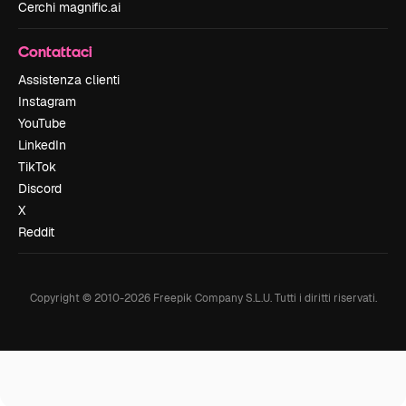
Cerchi magnific.ai
Contattaci
Assistenza clienti
Instagram
YouTube
LinkedIn
TikTok
Discord
X
Reddit
Copyright © 2010-
2026
Freepik Company S.L.U.
Tutti i diritti riservati
.