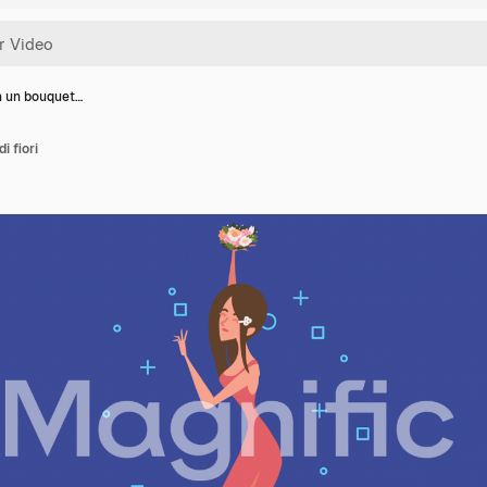
 un bouquet…
i fiori