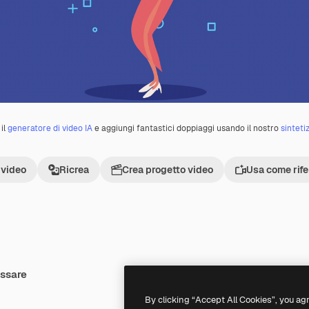
il
generatore di video IA
e aggiungi fantastici doppiaggi usando il nostro
sinteti
 video
Ricrea
Crea progetto video
Usa come rif
essare
Premium
Premium
By clicking “Accept All Cookies”, you ag