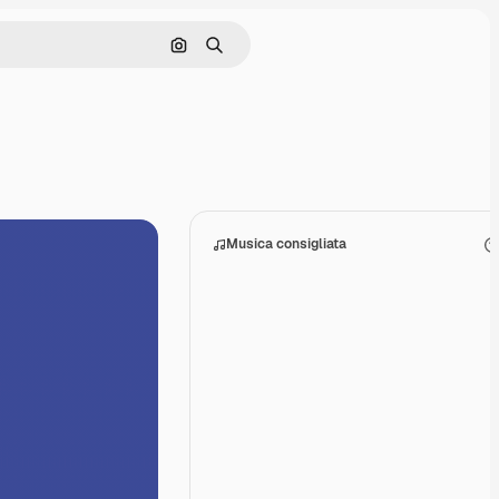
Cerca per immagine
Ricerca
Musica consigliata