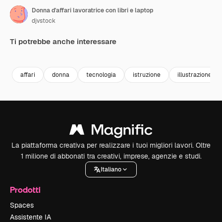
Donna d'affari lavoratrice con libri e laptop
djvstock
Ti potrebbe anche interessare
Premium
Premium
Premium
Premium
affari
donna
tecnologia
istruzione
illustrazione
La piattaforma creativa per realizzare i tuoi migliori lavori. Oltre
1 milione di abbonati tra creativi, imprese, agenzie e studi.
Italiano
Prodotti
Spaces
Assistente IA