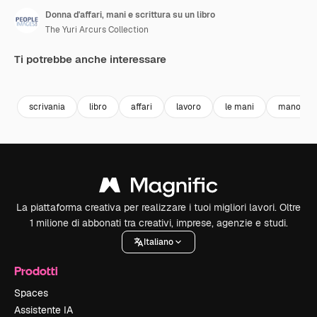
Donna d'affari, mani e scrittura su un libro
The Yuri Arcurs Collection
Ti potrebbe anche interessare
Premium
Premium
Premium
Premium
scrivania
libro
affari
lavoro
le mani
mano
La piattaforma creativa per realizzare i tuoi migliori lavori. Oltre
1 milione di abbonati tra creativi, imprese, agenzie e studi.
Italiano
Prodotti
Spaces
Assistente IA