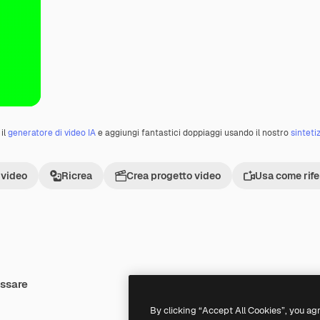
il
generatore di video IA
e aggiungi fantastici doppiaggi usando il nostro
sinteti
 video
Ricrea
Crea progetto video
Usa come rif
essare
Premium
Premium
By clicking “Accept All Cookies”, you ag