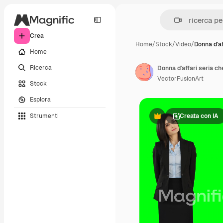
Crea
Home
/
Stock
/
Video
/
Donna d'af
Home
Ricerca
Donna d'affari seria ch
VectorFusionArt
Stock
Esplora
Strumenti
Creata con IA
Premium