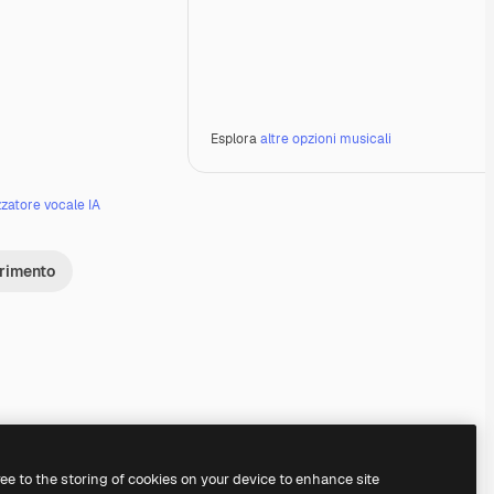
Esplora
altre opzioni musicali
zzatore vocale IA
erimento
Premium
Premium
Generato dall'IA
Premium
Premium
Generato dall'IA
ree to the storing of cookies on your device to enhance site