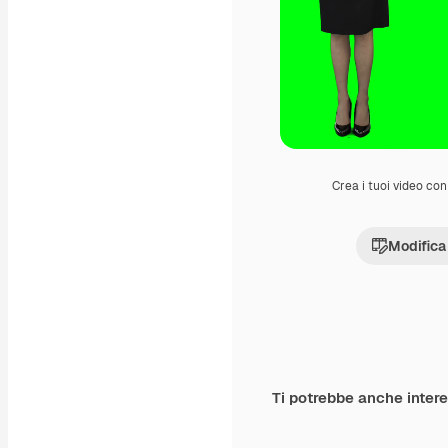
Crea i tuoi video con 
Modifica
Ti potrebbe anche inter
Premium
Premium
Generato dall'IA