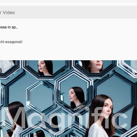
essa in sp…
chi esagonali