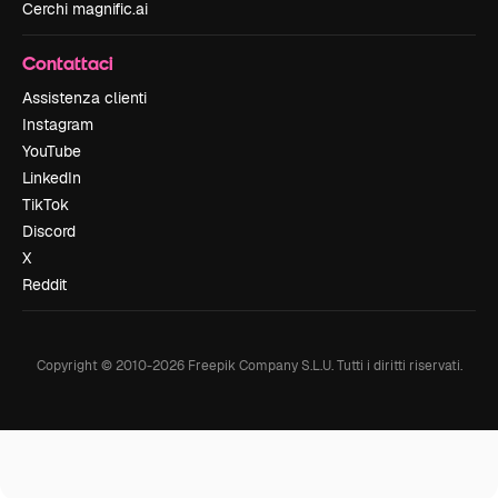
Cerchi magnific.ai
Contattaci
Assistenza clienti
Instagram
YouTube
LinkedIn
TikTok
Discord
X
Reddit
Copyright © 2010-
2026
Freepik Company S.L.U.
Tutti i diritti riservati
.