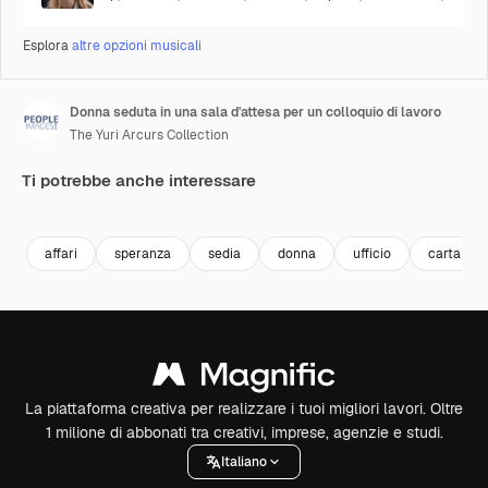
Esplora
altre opzioni musicali
Donna seduta in una sala d'attesa per un colloquio di lavoro
The Yuri Arcurs Collection
Ti potrebbe anche interessare
Premium
Premium
Premium
Premium
affari
speranza
sedia
donna
ufficio
carta
La piattaforma creativa per realizzare i tuoi migliori lavori. Oltre
1 milione di abbonati tra creativi, imprese, agenzie e studi.
Italiano