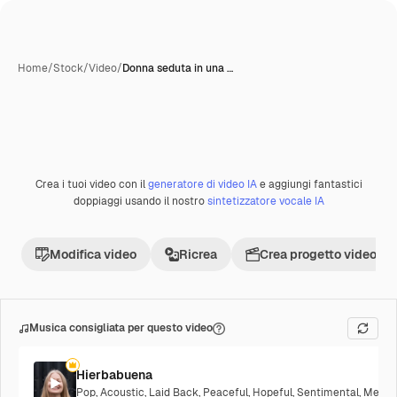
Home
/
Stock
/
Video
/
Donna seduta in una …
Crea i tuoi video con il
generatore di video IA
e aggiungi fantastici
Premium
doppiaggi usando il nostro
sintetizzatore vocale IA
Modifica video
Ricrea
Crea progetto video
Musica consigliata per questo video
Hierbabuena
Pop
,
Acoustic
,
Laid Back
,
Peaceful
,
Hopeful
,
Sentimental
,
Melanc