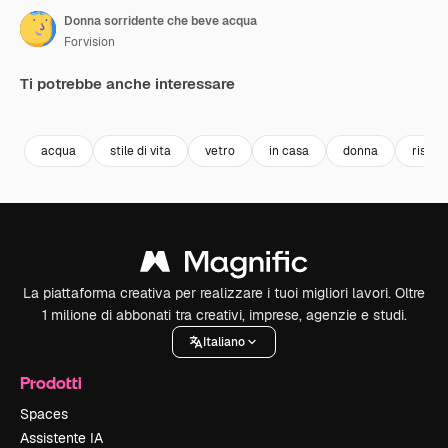
Donna sorridente che beve acqua
Forvision
Ti potrebbe anche interessare
Premium
Premium
Premium
Premium
acqua
stile di vita
vetro
in casa
donna
ristor
La piattaforma creativa per realizzare i tuoi migliori lavori. Oltre
1 milione di abbonati tra creativi, imprese, agenzie e studi.
Italiano
Prodotti
Spaces
Assistente IA