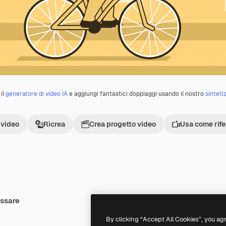
il
generatore di video IA
e aggiungi fantastici doppiaggi usando il nostro
sinteti
 video
Ricrea
Crea progetto video
Usa come rif
essare
Premium
Premium
By clicking “Accept All Cookies”, you ag