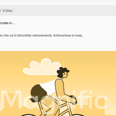
izzata in …
Donna stilizzata in giallo che va in bicicletta velocemente. Animazione in loop isolata con canale alfa.