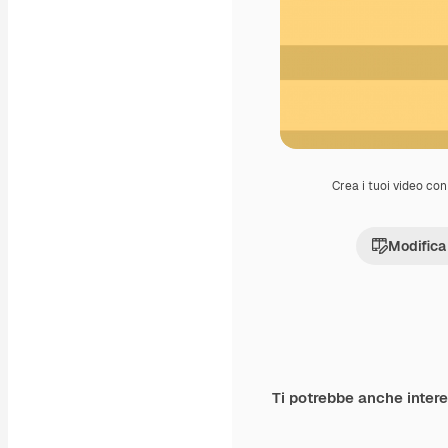
Crea i tuoi video con 
Modifica
Ti potrebbe anche inter
Premium
Premium