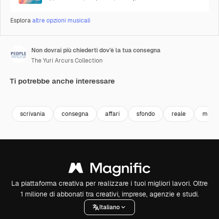
Esplora
altre opzioni musicali
Non dovrai più chiederti dov'è la tua consegna
The Yuri Arcurs Collection
Ti potrebbe anche interessare
Premium
Premium
Premium
Premium
scrivania
consegna
affari
sfondo
reale
mode
La piattaforma creativa per realizzare i tuoi migliori lavori. Oltre
1 milione di abbonati tra creativi, imprese, agenzie e studi.
Italiano