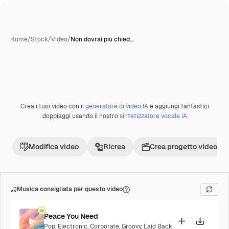
Home
/
Stock
/
Video
/
Non dovrai più chied…
Crea i tuoi video con il
generatore di video IA
e aggiungi fantastici
Premium
doppiaggi usando il nostro
sintetizzatore vocale IA
Modifica video
Ricrea
Crea progetto video
Musica consigliata per questo video
Peace You Need
Pop
,
Electronic
,
Corporate
,
Groovy
,
Laid Back