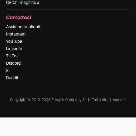
Cerchi magnific.ai
Contattaci
Assistenza clienti
Instagram
YouTube
LinkedIn
TikTok
Discord
X
Reddit
Copyright © 2010-
2026
Freepik Company S.L.U.
Tutti i diritti riservati
.