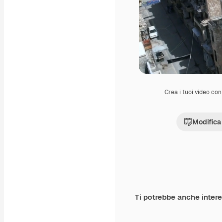
Crea i tuoi video con 
Modifica
Ti potrebbe anche inter
Premium
Premium