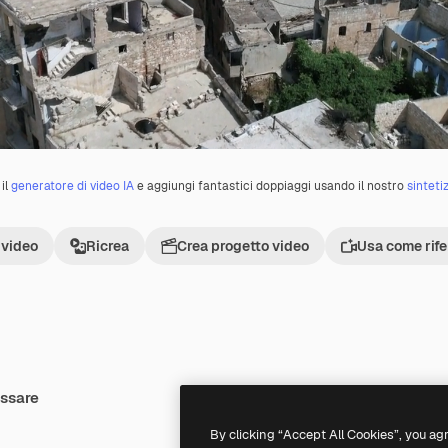
il
generatore di video IA
e aggiungi fantastici doppiaggi usando il nostro
sinteti
 video
Ricrea
Crea progetto video
Usa come rif
essare
Premium
Premium
By clicking “Accept All Cookies”, you ag