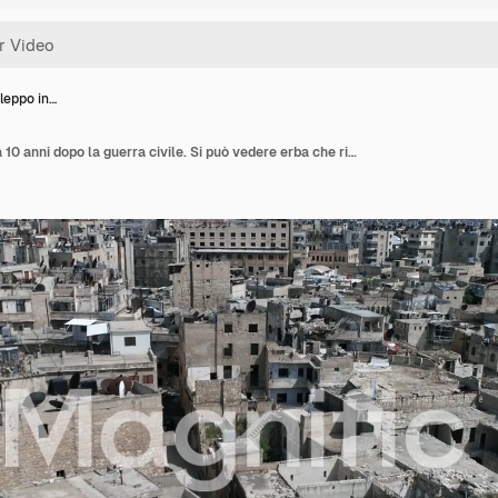
Aleppo in…
Edifici di Aleppo in Siria 10 anni dopo la guerra civile. Si può vedere erba che ricopre le rovine degli edifici, distrutti dopo i bombardamenti 4K