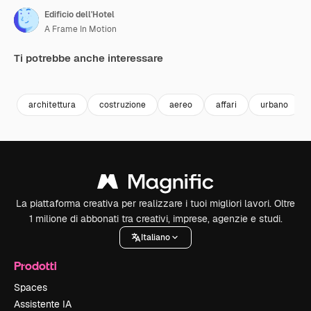
Edificio dell'Hotel
A Frame In Motion
Ti potrebbe anche interessare
Premium
Premium
Premium
Premium
architettura
costruzione
aereo
affari
urbano
La piattaforma creativa per realizzare i tuoi migliori lavori. Oltre
1 milione di abbonati tra creativi, imprese, agenzie e studi.
Italiano
Prodotti
Spaces
Assistente IA