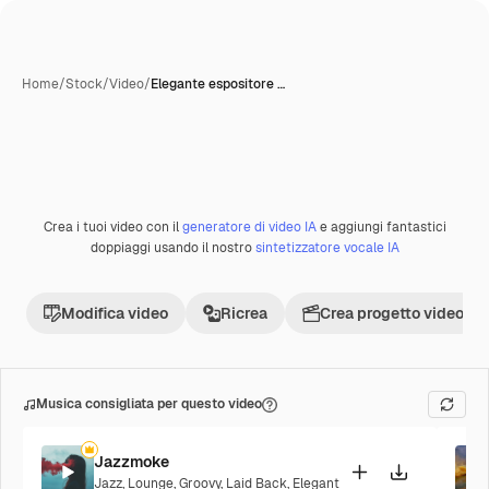
Home
/
Stock
/
Video
/
Elegante espositore …
Crea i tuoi video con il
generatore di video IA
e aggiungi fantastici
Premium
doppiaggi usando il nostro
sintetizzatore vocale IA
Modifica video
Ricrea
Crea progetto video
Musica consigliata per questo video
Jazzmoke
Jazz
,
Lounge
,
Groovy
,
Laid Back
,
Elegant