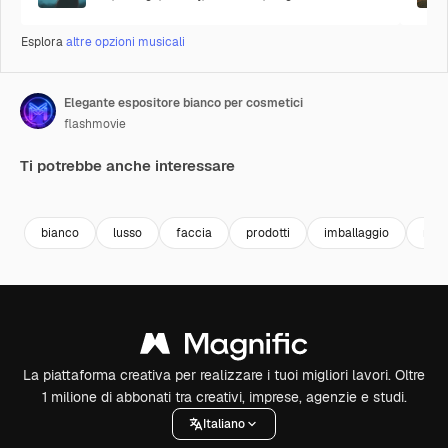
Esplora
altre opzioni musicali
Elegante espositore bianco per cosmetici
flashmovie
Ti potrebbe anche interessare
Premium
Premium
Premium
Premium
Generato da
bianco
lusso
faccia
prodotti
imballaggio
natu
La piattaforma creativa per realizzare i tuoi migliori lavori. Oltre
1 milione di abbonati tra creativi, imprese, agenzie e studi.
Italiano