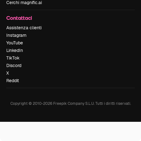
Cerchi magnific.ai
Contattaci
Assistenza clienti
Instagram
YouTube
LinkedIn
TikTok
Discord
X
Reddit
Copyright © 2010-
2026
Freepik Company S.L.U.
Tutti i diritti riservati
.