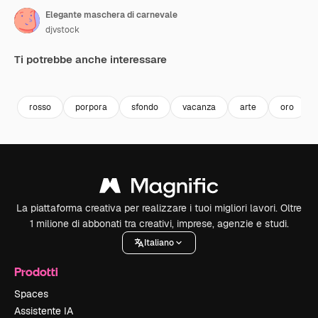
Elegante maschera di carnevale
djvstock
Ti potrebbe anche interessare
Premium
Premium
Premium
Premium
rosso
porpora
sfondo
vacanza
arte
oro
La piattaforma creativa per realizzare i tuoi migliori lavori. Oltre
1 milione di abbonati tra creativi, imprese, agenzie e studi.
Italiano
Prodotti
Spaces
Assistente IA