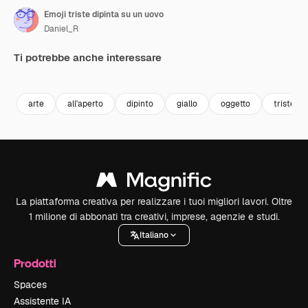
Emoji triste dipinta su un uovo
Daniel_R
Ti potrebbe anche interessare
Premium
Premium
Generato dall'IA
Premium
Premium
Generato da
arte
all'aperto
dipinto
giallo
oggetto
triste
La piattaforma creativa per realizzare i tuoi migliori lavori. Oltre
1 milione di abbonati tra creativi, imprese, agenzie e studi.
Italiano
Prodotti
Spaces
Assistente IA