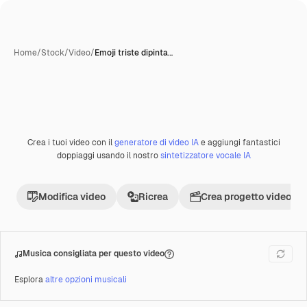
Home
/
Stock
/
Video
/
Emoji triste dipinta…
Creata con IA
Crea i tuoi video con il
generatore di video IA
e aggiungi fantastici
Premium
doppiaggi usando il nostro
sintetizzatore vocale IA
Modifica video
Ricrea
Crea progetto video
Musica consigliata per questo video
Esplora
altre opzioni musicali