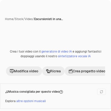
Home
/
Stock
/
Video
/
Escursionisti in una…
Creata con IA
Crea i tuoi video con il
generatore di video IA
e aggiungi fantastici
Premium
doppiaggi usando il nostro
sintetizzatore vocale IA
Modifica video
Ricrea
Crea progetto video
Musica consigliata per questo video
Esplora
altre opzioni musicali