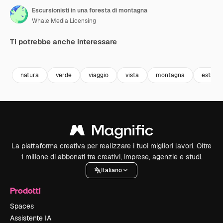
Escursionisti in una foresta di montagna
Whale Media Licensing
Ti potrebbe anche interessare
Premium
Premium
Generato dall'IA
Premium
Premium
natura
verde
viaggio
vista
montagna
estate
La piattaforma creativa per realizzare i tuoi migliori lavori. Oltre
1 milione di abbonati tra creativi, imprese, agenzie e studi.
Italiano
Prodotti
Spaces
Assistente IA