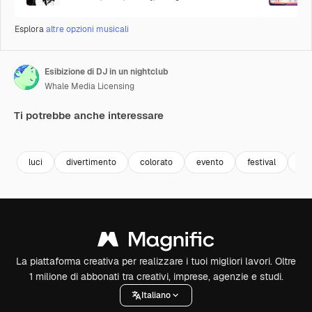
Esplora
altre opzioni musicali
Esibizione di DJ in un nightclub
Whale Media Licensing
Ti potrebbe anche interessare
Premium
Premium
Generato dall'IA
Premium
Premium
Generato da
luci
divertimento
colorato
evento
festival
ce
La piattaforma creativa per realizzare i tuoi migliori lavori. Oltre
1 milione di abbonati tra creativi, imprese, agenzie e studi.
Italiano