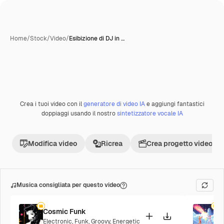
Home
/
Stock
/
Video
/
Esibizione di DJ in …
Creata con IA
Crea i tuoi video con il
generatore di video IA
e aggiungi fantastici
Premium
doppiaggi usando il nostro
sintetizzatore vocale IA
Modifica video
Ricrea
Crea progetto video
Musica consigliata per questo video
Cosmic Funk
F
Electronic
,
Funk
,
Groovy
,
Energetic
P