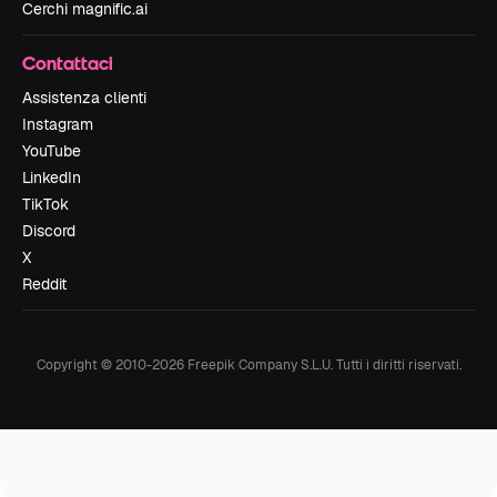
Cerchi magnific.ai
Contattaci
Assistenza clienti
Instagram
YouTube
LinkedIn
TikTok
Discord
X
Reddit
Copyright © 2010-
2026
Freepik Company S.L.U.
Tutti i diritti riservati
.