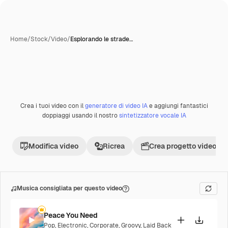
Home
/
Stock
/
Video
/
Esplorando le strade…
Crea i tuoi video con il
generatore di video IA
e aggiungi fantastici
Premium
doppiaggi usando il nostro
sintetizzatore vocale IA
Modifica video
Ricrea
Crea progetto video
Musica consigliata per questo video
Peace You Need
Pop
,
Electronic
,
Corporate
,
Groovy
,
Laid Back