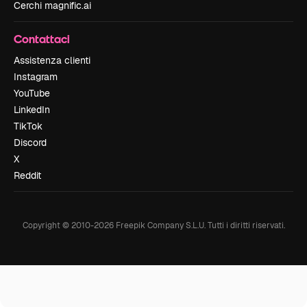
Cerchi magnific.ai
Contattaci
Assistenza clienti
Instagram
YouTube
LinkedIn
TikTok
Discord
X
Reddit
Copyright © 2010-
2026
Freepik Company S.L.U.
Tutti i diritti riservati
.