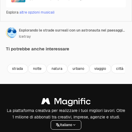
Esplora
altre opzioni musicali
Esplorando le strade surreali con un astronauta nel paesaggio urbano
Icetray
Ti potrebbe anche interessare
Premium
Premium
Premium
Premium
strada
notte
natura
urbano
viaggio
città
La piattaforma creativa per realizzare i tuoi migliori lavori. Oltre
1 milione di abbonati tra creativi, imprese, agenzie e studi.
Italiano