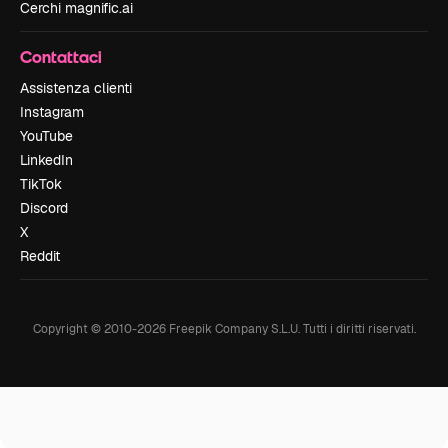
Cerchi magnific.ai
Contattaci
Assistenza clienti
Instagram
YouTube
LinkedIn
TikTok
Discord
X
Reddit
Copyright © 2010-
2026
Freepik Company S.L.U.
Tutti i diritti riservati
.