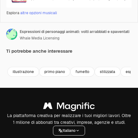
Esplora
altre opzioni musicali
Espressioni di personaggi animati: volti arrabbiati e spaventati
Whale Media Licensing
Ti potrebbe anche interessare
Premium
Premium
Generato dall'IA
Premium
Premium
Generato da
illustrazione
primo piano
fumetto
stilizzata
espres
La piattaforma creativa per realizzare i tuoi migliori lavori. Oltre
1 milione di abbonati tra creativi, imprese, agenzie e studi.
Italiano