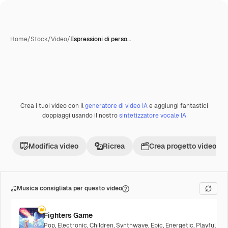
Home
/
Stock
/
Video
/
Espressioni di perso…
Creata con IA
Crea i tuoi video con il
generatore di video IA
e aggiungi fantastici
Premium
doppiaggi usando il nostro
sintetizzatore vocale IA
Modifica video
Ricrea
Crea progetto video
Musica consigliata per questo video
Fighters Game
Pop
,
Electronic
,
Children
,
Synthwave
,
Epic
,
Energetic
,
Playful