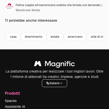
Felice coppia afroamericana seduta che brinda con bevande in un giardino soleggiato
Wavebreak Media
Ti potrebbe anche interessare
Premium
Premium
Premium
Premium
casa
divertimento
estate
americano
stile di vita
La piattaforma creativa per realizzare i tuoi migliori lavori. Oltre
1 milione di abbonati tra creativi, imprese, agenzie e studi.
Italiano
Prodotti
Spaces
Assistente IA