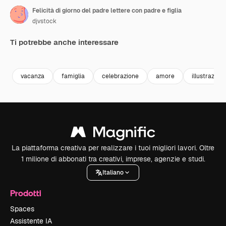
Felicità di giorno del padre lettere con padre e figlia
djvstock
Ti potrebbe anche interessare
Premium
Premium
Premium
Premium
vacanza
famiglia
celebrazione
amore
illustrazion
La piattaforma creativa per realizzare i tuoi migliori lavori. Oltre
1 milione di abbonati tra creativi, imprese, agenzie e studi.
Italiano
Prodotti
Spaces
Assistente IA