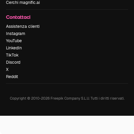
Cerchi magnific.ai
Contattaci
Assistenza clienti
Instagram
YouTube
LinkedIn
TikTok
Discord
X
Reddit
Copyright © 2010-
2026
Freepik Company S.L.U.
Tutti i diritti riservati
.