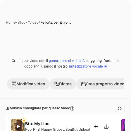
Home
/
Stock
/
Video
/
Felicità per il gior…
Crea i tuoi video con il
generatore di video IA
e aggiungi fantastici
Premium
doppiaggi usando il nostro
sintetizzatore vocale IA
Modifica video
Ricrea
Crea progetto video
Musica consigliata per questo video
Bite My Lips
Pop
,
RnB
,
Happy
,
Groovy
,
Soulful
,
Upbeat