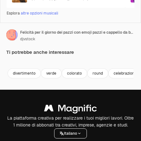
Esplora
altre opzioni musicali
Felicità per il giorno dei pazzi con emoji pazzi e cappello da buffone
djvstock
Ti potrebbe anche interessare
Premium
Premium
Premium
Premium
divertimento
verde
colorato
round
celebrazione
La piattaforma creativa per realizzare i tuoi migliori lavori. Oltre
1 milione di abbonati tra creativi, imprese, agenzie e studi.
Italiano