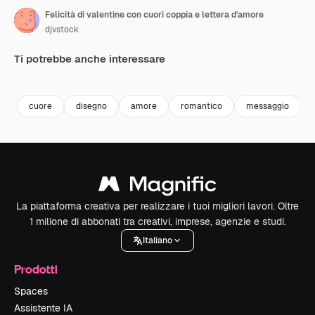
Felicità di valentine con cuori coppia e lettera d'amore
djvstock
Ti potrebbe anche interessare
Premium
Premium
Premium
Premium
cuore
disegno
amore
romantico
messaggio
La piattaforma creativa per realizzare i tuoi migliori lavori. Oltre
1 milione di abbonati tra creativi, imprese, agenzie e studi.
Italiano
Prodotti
Spaces
Assistente IA