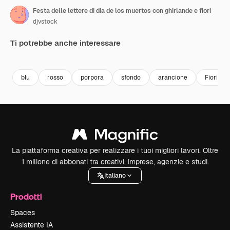
Festa delle lettere di dia de los muertos con ghirlande e fiori
djvstock
Ti potrebbe anche interessare
Premium
Premium
Premium
Premium
blu
rosso
porpora
sfondo
arancione
Fiori
La piattaforma creativa per realizzare i tuoi migliori lavori. Oltre
1 milione di abbonati tra creativi, imprese, agenzie e studi.
Italiano
Prodotti
Spaces
Assistente IA