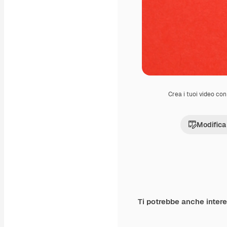
Crea i tuoi video con 
Modifica
Ti potrebbe anche inter
Premium
Premium