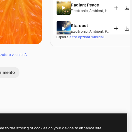
Radiant Peace
Electronic
,
Ambient
,
Happy
,
Peaceful
Stardust
Electronic
,
Ambient
,
Peaceful
,
Soulfu
Esplora
altre opzioni musicali
Ozone
Electronic
,
Ambient
,
Corporate
,
Laid
zzatore vocale IA
Ordel
erimento
Electronic
,
Ambient
,
Laid Back
,
Peac
Nebula Nights
Electronic
,
Ambient
,
Peaceful
Londonderry Air
Electronic
,
Lounge
,
Ambient
,
Laid Ba
Premium
Premium
Premium
Premium
ree to the storing of cookies on your device to enhance site