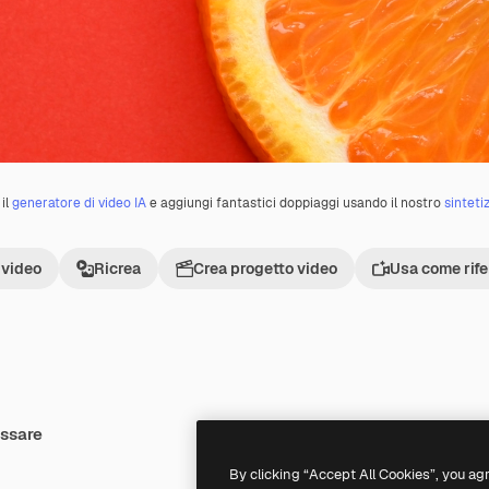
il
generatore di video IA
e aggiungi fantastici doppiaggi usando il nostro
sinteti
 video
Ricrea
Crea progetto video
Usa come rif
essare
Premium
Premium
By clicking “Accept All Cookies”, you ag