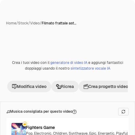
Home
/
Stock
/
Video
/
Filmato frattale ast…
Crea i tuoi video con il
generatore di video IA
e aggiungi fantastici
Premium
doppiaggi usando il nostro
sintetizzatore vocale IA
Modifica video
Ricrea
Crea progetto video
Musica consigliata per questo video
Fighters Game
Pop
,
Electronic
,
Children
,
Synthwave
,
Epic
,
Energetic
,
Playful