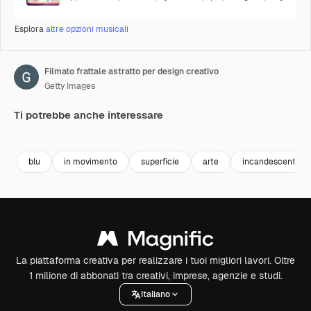
Esplora
altre opzioni musicali
Filmato frattale astratto per design creativo
Getty Images
Ti potrebbe anche interessare
Premium
Premium
Generato dall'IA
Premium
Premium
blu
in movimento
superficie
arte
incandescente
La piattaforma creativa per realizzare i tuoi migliori lavori. Oltre
1 milione di abbonati tra creativi, imprese, agenzie e studi.
Italiano