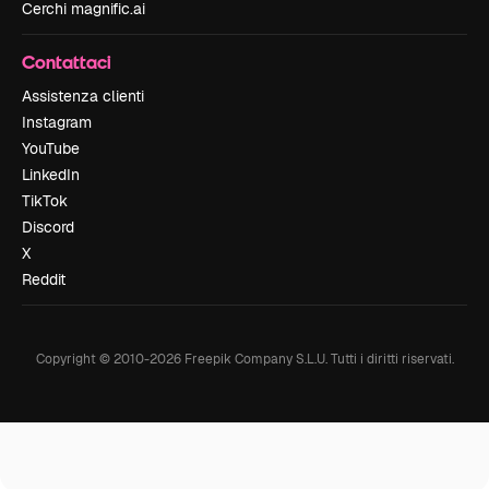
Cerchi magnific.ai
Contattaci
Assistenza clienti
Instagram
YouTube
LinkedIn
TikTok
Discord
X
Reddit
Copyright © 2010-
2026
Freepik Company S.L.U.
Tutti i diritti riservati
.