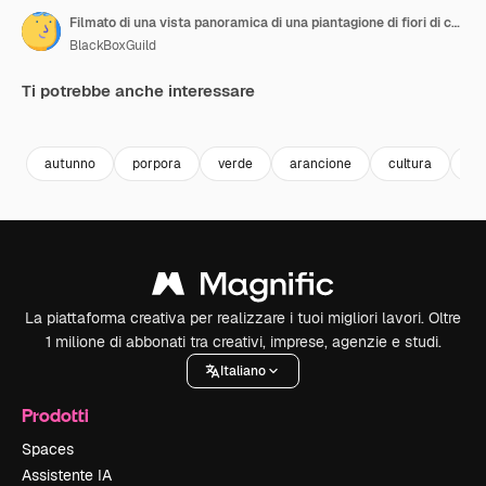
Filmato di una vista panoramica di una piantagione di fiori di calendula
BlackBoxGuild
Ti potrebbe anche interessare
Premium
Premium
Premium
Premium
autunno
porpora
verde
arancione
cultura
ca
La piattaforma creativa per realizzare i tuoi migliori lavori. Oltre
1 milione di abbonati tra creativi, imprese, agenzie e studi.
Italiano
Prodotti
Spaces
Assistente IA