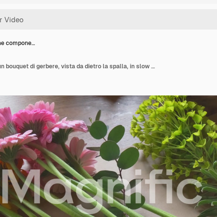
che compone…
Fiorista che compone un bouquet di gerbere, vista da dietro la spalla, in slow motion 4K.