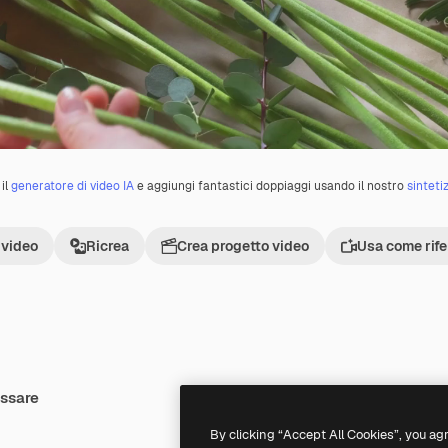
il
generatore di video IA
e aggiungi fantastici doppiaggi usando il nostro
sinteti
 video
Ricrea
Crea progetto video
Usa come rif
essare
Premium
Premium
By clicking “Accept All Cookies”, you ag