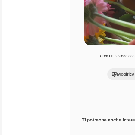
Crea i tuoi video con 
Modifica
Ti potrebbe anche inter
Premium
Premium