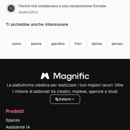
Fioristi che collaborano a una composizione floreale
seventyfour
Ti potrebbe anche interessare
Premium
Premium
Premium
Premium
uomo
piante
giardino
Fiori
donna
persone
La piattaforma creativa per realizzare i tuoi migliori lavori. Oltre
1 milione di abbonati tra creativi, imprese, agenzie e studi.
Italiano
Prodotti
Spaces
Assistente IA