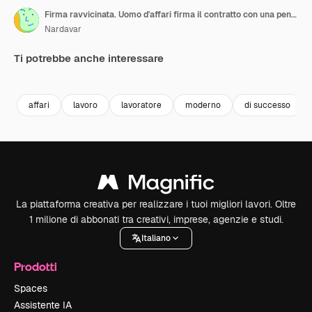
Firma ravvicinata. Uomo d'affari firma il contratto con una penna. Firma del contratto. Colloquio di lavoro.
Nardavar
Ti potrebbe anche interessare
Premium
Premium
Premium
Premium
affari
lavoro
lavoratore
moderno
di successo
La piattaforma creativa per realizzare i tuoi migliori lavori. Oltre
1 milione di abbonati tra creativi, imprese, agenzie e studi.
Italiano
Prodotti
Spaces
Assistente IA