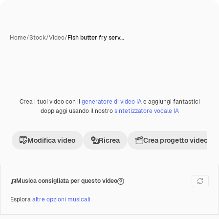
Home
/
Stock
/
Video
/
Fish butter fry serv…
Crea i tuoi video con il
generatore di video IA
e aggiungi fantastici
Premium
doppiaggi usando il nostro
sintetizzatore vocale IA
Modifica video
Ricrea
Crea progetto video
Musica consigliata per questo video
Esplora
altre opzioni musicali