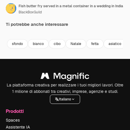
Fish butter fry served in a metal container in a wedding in India
BlackBoxGuild
Ti potrebbe anche interessare
Premium
Premium
Premium
Premium
sfondo
bianco
cibo
Natale
fetta
asiatico
La piattaforma creativa per realizzare i tuoi migliori lavori. Oltre
1 milione di abbonati tra creativi, imprese, agenzie e studi.
Italiano
Prodotti
Spaces
Assistente IA