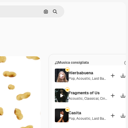
Cerca per immagine
Ricerca
Musica consigliata
Hierbabuena
Pop
,
Acoustic
,
Laid Back
,
Peaceful
,
H
Fragments of Us
Acoustic
,
Classical
,
Cinematic
,
Drama
Casita
Pop
,
Acoustic
,
Laid Back
,
Peaceful
,
H