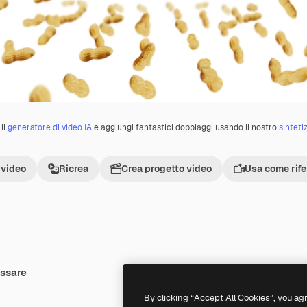
il
generatore di video IA
e aggiungi fantastici doppiaggi usando il nostro
sinteti
 video
Ricrea
Crea progetto video
Usa come rif
essare
Premium
Premium
By clicking “Accept All Cookies”, you ag