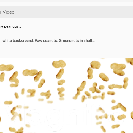
ny peanuts …
Flying many peanuts on white background. Raw peanuts. Groundnuts in shells. Healthy organic food. 3D loop animation of seed rotating.