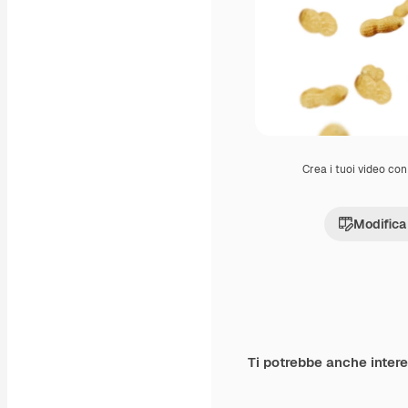
Crea i tuoi video con 
Modifica
Ti potrebbe anche inter
Premium
Premium