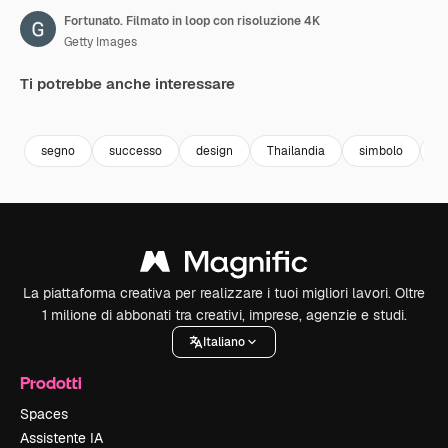
Fortunato. Filmato in loop con risoluzione 4K
Getty Images
Ti potrebbe anche interessare
Premium
Premium
Premium
Premium
segno
successo
design
Thailandia
simbolo
m
La piattaforma creativa per realizzare i tuoi migliori lavori. Oltre
1 milione di abbonati tra creativi, imprese, agenzie e studi.
Italiano
Prodotti
Spaces
Assistente IA