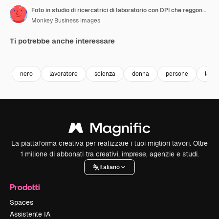
Foto in studio di ricercatrici di laboratorio con DPI che reggono provette etichettate Omicron e Vaccino
Monkey Business Images
Ti potrebbe anche interessare
Premium
Premium
Premium
Premium
nero
lavoratore
scienza
donna
persone
lavo
La piattaforma creativa per realizzare i tuoi migliori lavori. Oltre
1 milione di abbonati tra creativi, imprese, agenzie e studi.
Italiano
Prodotti
Spaces
Assistente IA