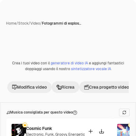
Home
/
Stock
/
Video
/
Fotogrammi di esplos…
Crea i tuoi video con il
generatore di video IA
e aggiungi fantastici
Premium
doppiaggi usando il nostro
sintetizzatore vocale IA
Modifica video
Ricrea
Crea progetto video
Musica consigliata per questo video
Cosmic Funk
F
Electronic
,
Funk
,
Groovy
,
Energetic
P