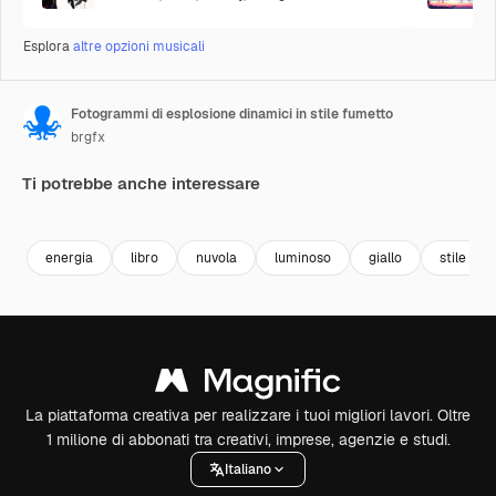
Esplora
altre opzioni musicali
Fotogrammi di esplosione dinamici in stile fumetto
brgfx
Ti potrebbe anche interessare
Premium
Premium
Premium
Premium
energia
libro
nuvola
luminoso
giallo
stile
La piattaforma creativa per realizzare i tuoi migliori lavori. Oltre
1 milione di abbonati tra creativi, imprese, agenzie e studi.
Italiano