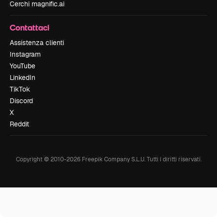
Cerchi magnific.ai
Contattaci
Assistenza clienti
Instagram
YouTube
LinkedIn
TikTok
Discord
X
Reddit
Copyright © 2010-
2026
Freepik Company S.L.U.
Tutti i diritti riservati
.