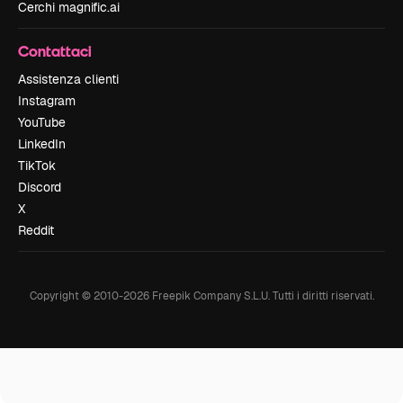
Cerchi magnific.ai
Contattaci
Assistenza clienti
Instagram
YouTube
LinkedIn
TikTok
Discord
X
Reddit
Copyright © 2010-
2026
Freepik Company S.L.U.
Tutti i diritti riservati
.