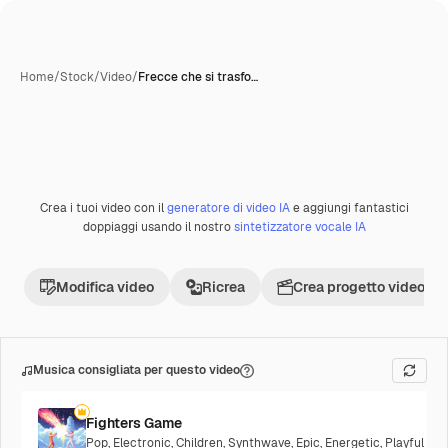
Home
/
Stock
/
Video
/
Frecce che si trasfo…
Crea i tuoi video con il
generatore di video IA
e aggiungi fantastici
Premium
doppiaggi usando il nostro
sintetizzatore vocale IA
Modifica video
Ricrea
Crea progetto video
Musica consigliata per questo video
Fighters Game
Pop
,
Electronic
,
Children
,
Synthwave
,
Epic
,
Energetic
,
Playful