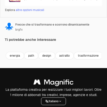
Esplora
altre opzioni musicali
Frecce che si trasformano e scorrono dinamicamente
brgfx
Ti potrebbe anche interessare
Premium
Premium
Premium
Premium
energia
path
design
astratto
trasformazione
La piattaforma creativa per realizzare i tuoi migliori lavori. Oltre
1 milione di abbonati tra creativi, imprese, agenzie e studi.
Italiano