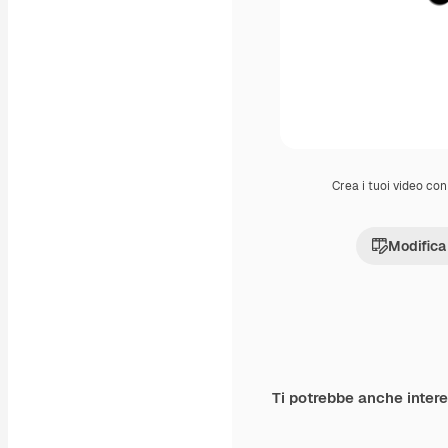
Crea i tuoi video con 
Modifica
Ti potrebbe anche inter
Premium
Premium