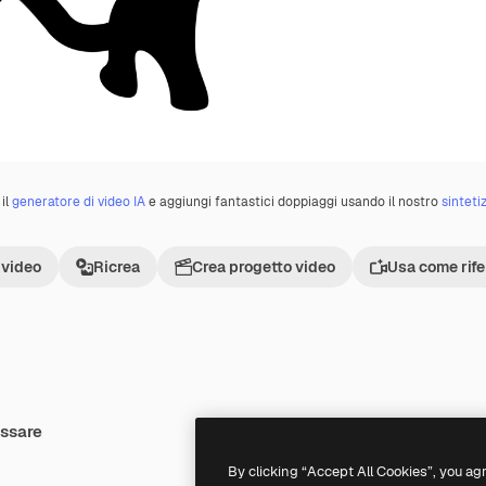
il
generatore di video IA
e aggiungi fantastici doppiaggi usando il nostro
sinteti
 video
Ricrea
Crea progetto video
Usa come rif
essare
Premium
Premium
By clicking “Accept All Cookies”, you ag