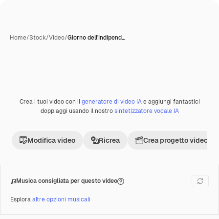
Home
/
Stock
/
Video
/
Giorno dell'indipend…
Crea i tuoi video con il
generatore di video IA
e aggiungi fantastici
Premium
doppiaggi usando il nostro
sintetizzatore vocale IA
Modifica video
Ricrea
Crea progetto video
Musica consigliata per questo video
Esplora
altre opzioni musicali