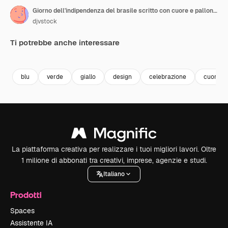
Giorno dell'indipendenza del brasile scritto con cuore e palloncini di elio
djvstock
Ti potrebbe anche interessare
Premium
Premium
Premium
Premium
blu
verde
giallo
design
celebrazione
cuore
La piattaforma creativa per realizzare i tuoi migliori lavori. Oltre
1 milione di abbonati tra creativi, imprese, agenzie e studi.
Italiano
Prodotti
Spaces
Assistente IA