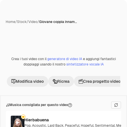
Home
/
Stock
/
Video
/
Giovane coppia innam…
Crea i tuoi video con il
generatore di video IA
e aggiungi fantastici
Premium
doppiaggi usando il nostro
sintetizzatore vocale IA
Modifica video
Ricrea
Crea progetto video
Musica consigliata per questo video
Hierbabuena
Pop
,
Acoustic
,
Laid Back
,
Peaceful
,
Hopeful
,
Sentimental
,
Melanc