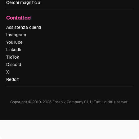
Cerchi magnific.ai
Contattaci
Assistenza clienti
Instagram
YouTube
LinkedIn
TikTok
Discord
X
Reddit
Copyright © 2010-
2026
Freepik Company S.L.U.
Tutti i diritti riservati
.