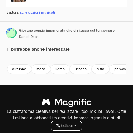
Esplora
altre opzioni musicali
Giovane coppia innamorata che si rilassa sul lungomare
Daniel Dash
Ti potrebbe anche interessare
Premium
Premium
Premium
Premium
Generato da
autunno
mare
uomo
urbano
città
primavera
La piattaforma creativa per realizzare i tuoi migliori lavori. Oltre
1 milione di abbonati tra creativi, imprese, agenzie e studi.
Italiano