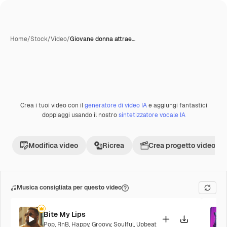
Home
/
Stock
/
Video
/
Giovane donna attrae…
Crea i tuoi video con il
generatore di video IA
e aggiungi fantastici
Premium
doppiaggi usando il nostro
sintetizzatore vocale IA
Modifica video
Ricrea
Crea progetto video
Musica consigliata per questo video
Bite My Lips
Pop
,
RnB
,
Happy
,
Groovy
,
Soulful
,
Upbeat