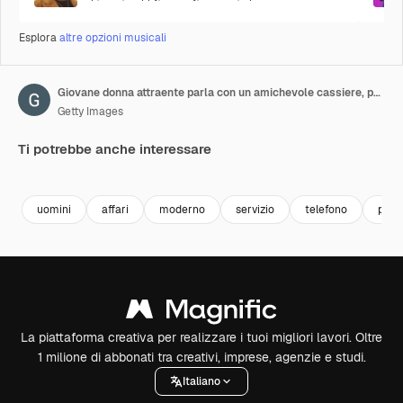
Esplora
altre opzioni musicali
Giovane donna attraente parla con un amichevole cassiere, paga un caffè da asporto con il cellulare in caffetteria, poi prende il bicchiere e se ne va
Getty Images
Ti potrebbe anche interessare
Premium
Premium
Premium
Premium
uomini
affari
moderno
servizio
telefono
prim
La piattaforma creativa per realizzare i tuoi migliori lavori. Oltre
1 milione di abbonati tra creativi, imprese, agenzie e studi.
Italiano