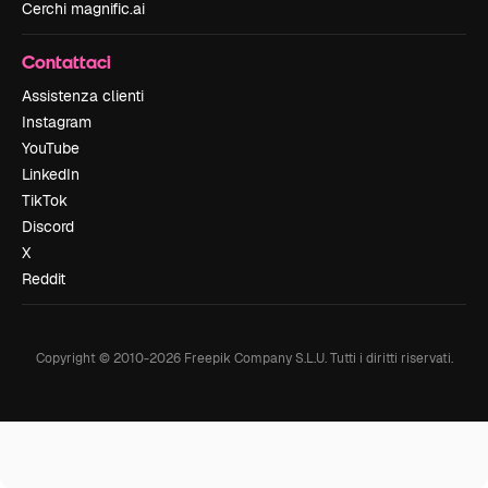
Cerchi magnific.ai
Contattaci
Assistenza clienti
Instagram
YouTube
LinkedIn
TikTok
Discord
X
Reddit
Copyright © 2010-
2026
Freepik Company S.L.U.
Tutti i diritti riservati
.