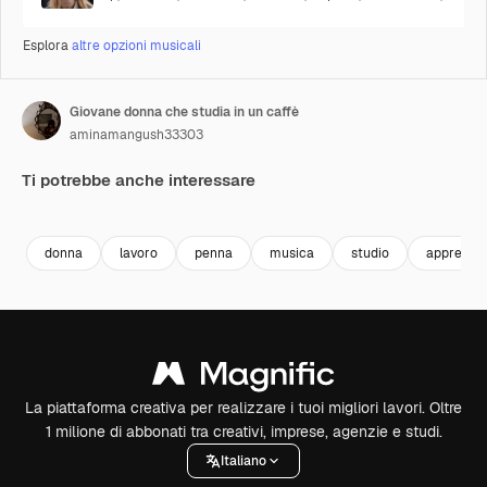
Esplora
altre opzioni musicali
Giovane donna che studia in un caffè
aminamangush33303
Ti potrebbe anche interessare
Premium
Premium
Premium
Premium
donna
lavoro
penna
musica
studio
apprendi
La piattaforma creativa per realizzare i tuoi migliori lavori. Oltre
1 milione di abbonati tra creativi, imprese, agenzie e studi.
Italiano