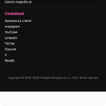
Cerchi magnific.ai
Contattaci
Assistenza clienti
Instagram
YouTube
LinkedIn
TikTok
Discord
X
Reddit
Copyright © 2010-
2026
Freepik Company S.L.U.
Tutti i diritti riservati
.