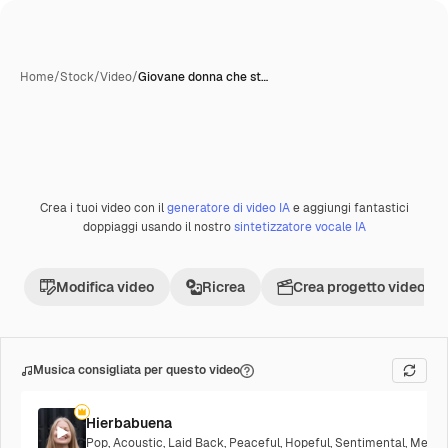
Home
/
Stock
/
Video
/
Giovane donna che st…
Crea i tuoi video con il
generatore di video IA
e aggiungi fantastici
Premium
doppiaggi usando il nostro
sintetizzatore vocale IA
Modifica video
Ricrea
Crea progetto video
Musica consigliata per questo video
Hierbabuena
Pop
,
Acoustic
,
Laid Back
,
Peaceful
,
Hopeful
,
Sentimental
,
Melanc