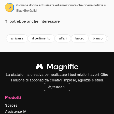
Giovane donna entusiasta ed emozionata che riceve notizie straordinarie mentre lavora al laptop in ufficio
BlackBoxGuild
Ti potrebbe anche interessare
Premium
Premium
Premium
Premium
scrivania
divertimento
affari
lavoro
bianco
f
La piattaforma creativa per realizzare i tuoi migliori lavori. Oltre
1 milione di abbonati tra creativi, imprese, agenzie e studi.
Italiano
Prodotti
Spaces
Assistente IA