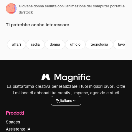
Giovane donna seduta con l'animazione del computer portatile
djvstock
Ti potrebbe anche interessare
Premium
Premium
Premium
Premium
affari
sedia
donna
ufficio
tecnologia
lavoro
La piattaforma creativa per realizzare i tuoi migliori lavori. Oltre
1 milione di abbonati tra creativi, imprese, agenzie e studi.
Italiano
Prodotti
Spaces
Assistente IA