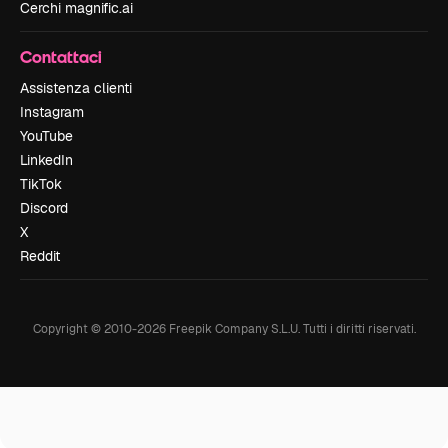
Cerchi magnific.ai
Contattaci
Assistenza clienti
Instagram
YouTube
LinkedIn
TikTok
Discord
X
Reddit
Copyright © 2010-
2026
Freepik Company S.L.U.
Tutti i diritti riservati
.