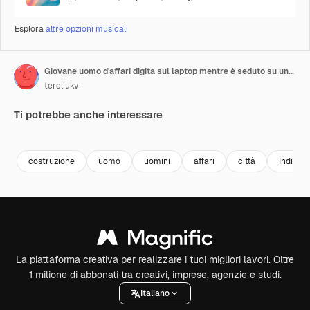
Esplora
altre opzioni musicali
Giovane uomo d'affari digita sul laptop mentre è seduto su una panchina con uno sfondo di edificio moderno. Video concettuale
tereliukv
Ti potrebbe anche interessare
Premium
Premium
Premium
Premium
costruzione
uomo
uomini
affari
città
India
La piattaforma creativa per realizzare i tuoi migliori lavori. Oltre
1 milione di abbonati tra creativi, imprese, agenzie e studi.
Italiano