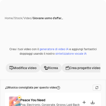
Home
/
Stock
/
Video
/
Giovane uomo d'affar…
Crea i tuoi video con il
generatore di video IA
e aggiungi fantastici
Premium
doppiaggi usando il nostro
sintetizzatore vocale IA
Modifica video
Ricrea
Crea progetto video
Musica consigliata per questo video
Peace You Need
Pop
,
Electronic
,
Corporate
,
Groovy
,
Laid Back