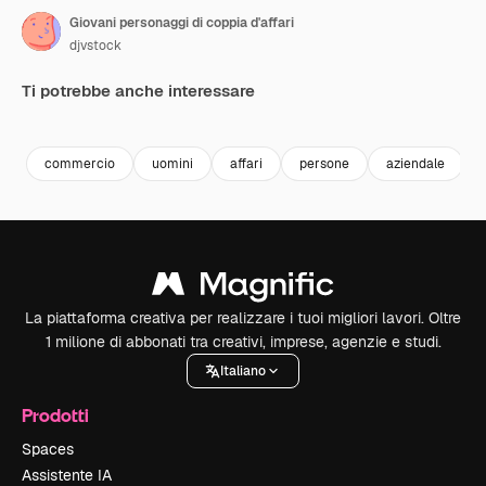
Giovani personaggi di coppia d'affari
djvstock
Ti potrebbe anche interessare
Premium
Premium
Premium
Premium
commercio
uomini
affari
persone
aziendale
La piattaforma creativa per realizzare i tuoi migliori lavori. Oltre
1 milione di abbonati tra creativi, imprese, agenzie e studi.
Italiano
Prodotti
Spaces
Assistente IA